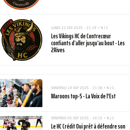
LUNDI 22 SEP 2025 - 21:19
N / C
Les Vikings HC de Contrecœur
confiants d’aller jusqu’au bout - Les
2Rives
VENDREDI 19 SEP 2025 - 21:38
N / C
Maroons top-5 - La Voix de l'Est
VENDREDI 05 SEP 2025 - 16:15
N / C
Le HC Crédit Oui prêt à défendre son