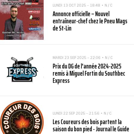
LUNDI 13 OCT 2025 - 18:48
N / C
Annonce officielle – Nouvel
entraîneur-chef chez le Pneu Mags
de St-Lin
MARDI 23 SEP 2025 - 22:06
N / C
Prix du DG de l'année 2024-2025
remis à Miguel Fortin du Southbec
Express
LUNDI 22 SEP 2025 - 21:56
N / C
Les Coureurs des bois partent la
saison du bon pied - Journal le Guide