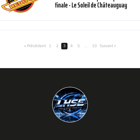
finale - Le Soleil de Châteauguay
« Précédent
1
2
3
4
5
…
10
Suivant »