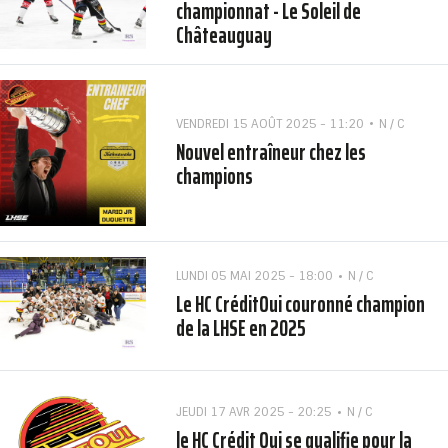
championnat - Le Soleil de
Châteauguay
VENDREDI 15 AOÛT 2025 - 11:20
N / C
Nouvel entraîneur chez les
champions
LUNDI 05 MAI 2025 - 18:00
N / C
Le HC CréditOui couronné champion
de la LHSE en 2025
JEUDI 17 AVR 2025 - 20:25
N / C
le HC Crédit Oui se qualifie pour la