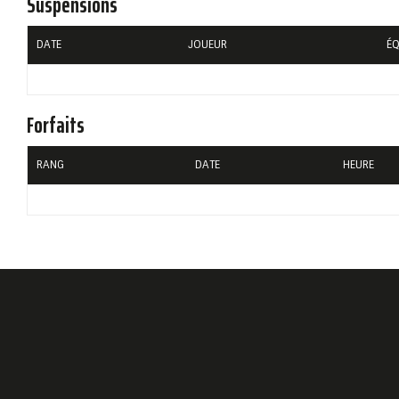
Suspensions
DATE
JOUEUR
É
Forfaits
RANG
DATE
HEURE