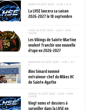
MARDI 04 AOÛT 2026 - 17:38
N / C
La LHSE lancera sa saison
2026-2027 le 18 septembre
LUNDI 03 AOÛT 2026 - 12:00
NON
CLASSÉ
Les Vikings de Sainte-Martine
veulent franchir une nouvelle
étape en 2026-2027
DIMANCHE 02 AOÛT 2026 - 11:09
N /
C
Alex Simard nommé
entraîneur-chef du Mikes HC
de Sainte-Agathe
SAMEDI 01 AOÛT 2026 - 12:00
NON
CLASSÉ
Vingt noms et dossiers à
surveiller dans la LHSE en