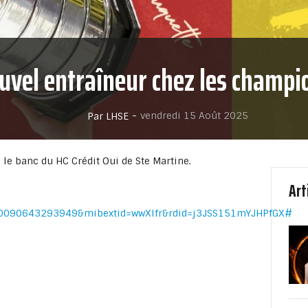
uvel entraîneur chez les champi
-
vendredi 15 Août 2025
Par LHSE
 le banc du HC Crédit Oui de Ste Martine.
Art
0090643293949&mibextid=wwXIfr&rdid=j3JSS151mYJHPfGX#