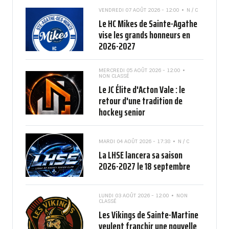
VENDREDI 07 AOÛT 2026 - 12:00
N / C
Le HC Mikes de Sainte-Agathe
vise les grands honneurs en
2026-2027
MERCREDI 05 AOÛT 2026 - 12:00
NON CLASSÉ
Le JC Élite d'Acton Vale : le
retour d'une tradition de
hockey senior
MARDI 04 AOÛT 2026 - 17:38
N / C
La LHSE lancera sa saison
2026-2027 le 18 septembre
LUNDI 03 AOÛT 2026 - 12:00
NON
CLASSÉ
Les Vikings de Sainte-Martine
veulent franchir une nouvelle