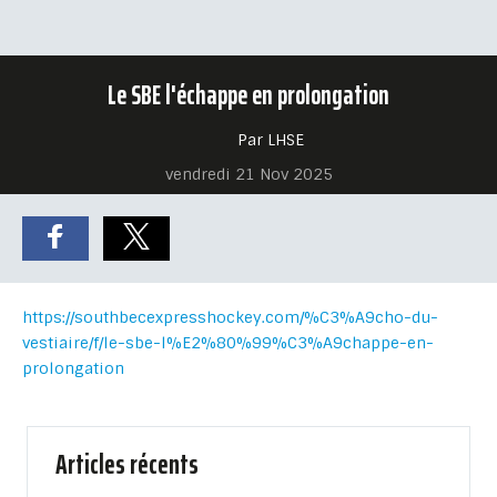
Le SBE l'échappe en prolongation
Par LHSE
vendredi 21 Nov 2025
https://southbecexpresshockey.com/%C3%A9cho-du-
vestiaire/f/le-sbe-l%E2%80%99%C3%A9chappe-en-
prolongation
Articles récents