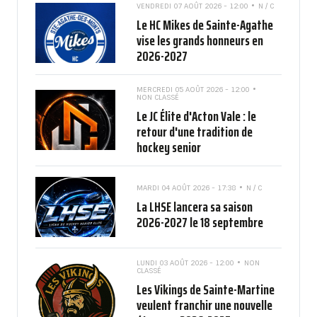
VENDREDI 07 AOÛT 2026 - 12:00
N / C
Le HC Mikes de Sainte-Agathe
vise les grands honneurs en
2026-2027
MERCREDI 05 AOÛT 2026 - 12:00
NON CLASSÉ
Le JC Élite d'Acton Vale : le
retour d'une tradition de
hockey senior
MARDI 04 AOÛT 2026 - 17:38
N / C
La LHSE lancera sa saison
2026-2027 le 18 septembre
LUNDI 03 AOÛT 2026 - 12:00
NON
CLASSÉ
Les Vikings de Sainte-Martine
veulent franchir une nouvelle