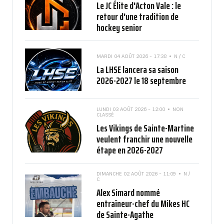
Le JC Élite d'Acton Vale : le
retour d'une tradition de
hockey senior
MARDI 04 AOÛT 2026 - 17:38
N / C
La LHSE lancera sa saison
2026-2027 le 18 septembre
LUNDI 03 AOÛT 2026 - 12:00
NON
CLASSÉ
Les Vikings de Sainte-Martine
veulent franchir une nouvelle
étape en 2026-2027
DIMANCHE 02 AOÛT 2026 - 11:09
N /
C
Alex Simard nommé
entraîneur-chef du Mikes HC
de Sainte-Agathe