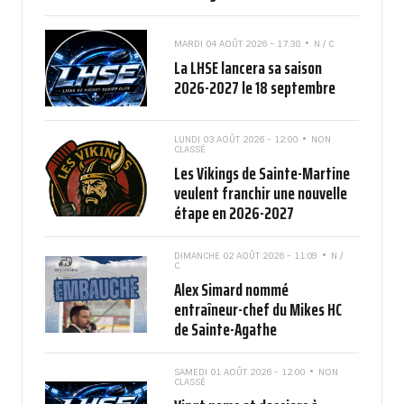
MARDI 04 AOÛT 2026 - 17:38
N / C
La LHSE lancera sa saison
2026-2027 le 18 septembre
LUNDI 03 AOÛT 2026 - 12:00
NON
CLASSÉ
Les Vikings de Sainte-Martine
veulent franchir une nouvelle
étape en 2026-2027
DIMANCHE 02 AOÛT 2026 - 11:09
N /
C
Alex Simard nommé
entraîneur-chef du Mikes HC
de Sainte-Agathe
SAMEDI 01 AOÛT 2026 - 12:00
NON
CLASSÉ