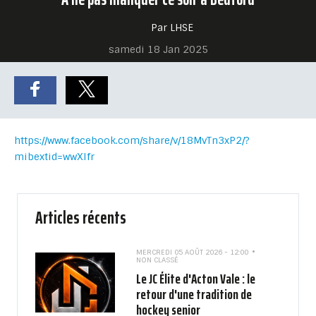
Par LHSE
samedi 18 Jan 2025
https://www.facebook.com/share/v/18MvTn3xP2/?
mibextid=wwXIfr
Articles récents
MERCREDI 05 AOÛT 2026 - 12:00
NON CLASSÉ
Le JC Élite d'Acton Vale : le
retour d'une tradition de
hockey senior